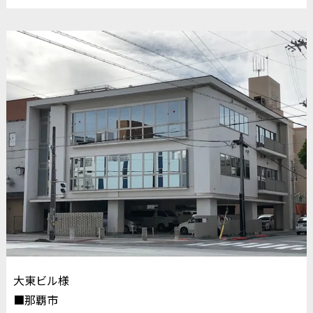
大東ビル様
■那覇市