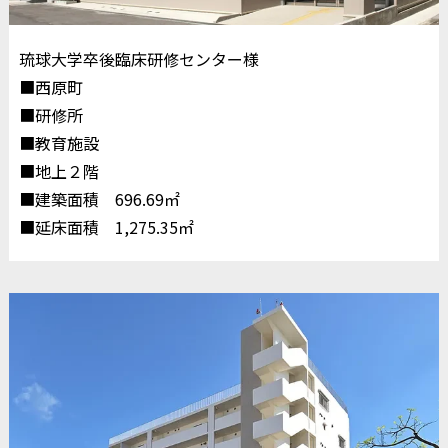
琉球大学卒後臨床研修センター様
■西原町
■研修所
■教育施設
■地上２階
■建築面積 696.69㎡
■延床面積 1,275.35㎡