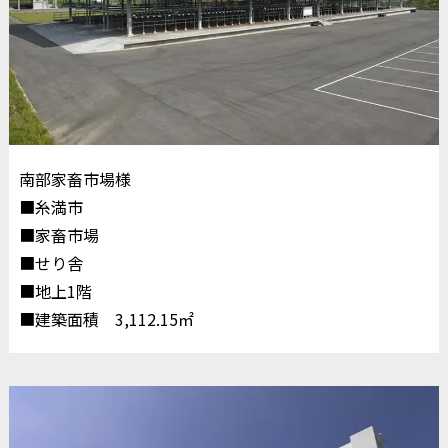
南部家畜市場様
■糸満市
■家畜市場
■せり舎
■地上1階
■建築面積 3,112.15㎡