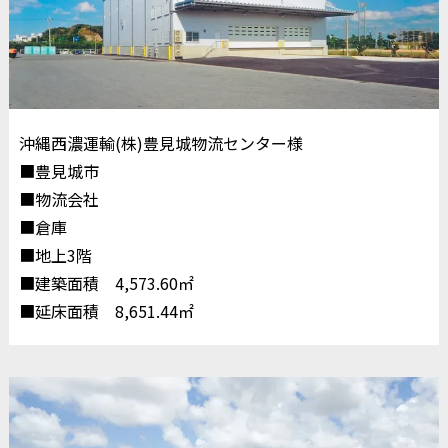
沖縄西濃運輸(株)豊見城物流センター様
■豊見城市
■物流会社
■倉庫
■地上3階
■建築面積 4,573.60㎡
■延床面積 8,651.44㎡