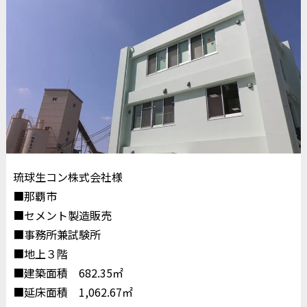
琉球生コン株式会社様
■那覇市
■セメント製造販売
■事務所兼試験所
■地上３階
■建築面積 682.35㎡
■延床面積 1,062.67㎡