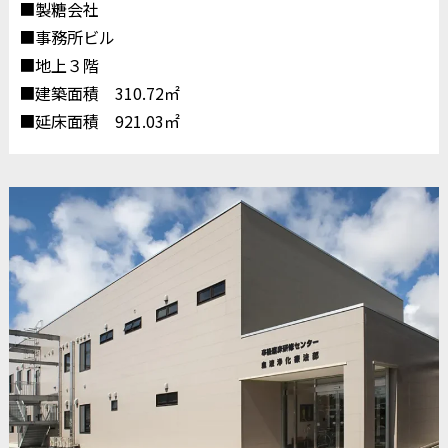
■製糖会社
■事務所ビル
■地上３階
■建築面積 310.72㎡
■延床面積 921.03㎡