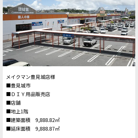
メイクマン豊見城店様
■豊見城市
■ＤＩＹ用品販売店
■店舗
■地上1階
■建築面積 9,888.82㎡
■延床面積 9,888.87㎡